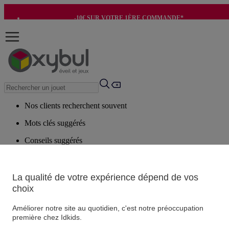
-10€ SUR VOTRE 1ÈRE COMMANDE*
-8€ POUR SON ANNIVERSAIRE AVEC OK+*
Nos clients recherchent souvent
Mots clés suggérés
Conseils suggérés
Produits suggérés
Voir tous les produits
La qualité de votre expérience dépend de vos
choix
Vos informations personnelles
Améliorer notre site au quotidien, c'est notre préoccupation
Suivre une commande
première chez Idkids.
Magasin