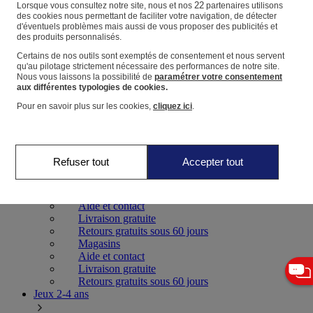
22
Lorsque vous consultez notre site, nous et nos
partenaires utilisons
des cookies nous permettant de faciliter votre navigation, de détecter
Panier
d'éventuels problèmes mais aussi de vous proposer des publicités et
des produits personnalisés.
Favoris
Certains de nos outils sont exemptés de consentement et nous servent
qu'au pilotage strictement nécessaire des performances de notre site.
Nous vous laissons la possibilité de
paramétrer votre consentement
aux différentes typologies de cookies.
Pour en savoir plus sur les cookies,
cliquez ici
.
Jeux 0-2 ans
Refuser tout
Accepter tout
Magasins
Aide et contact
Livraison gratuite
Retours gratuits sous 60 jours
Magasins
Aide et contact
Livraison gratuite
Retours gratuits sous 60 jours
Jeux 2-4 ans