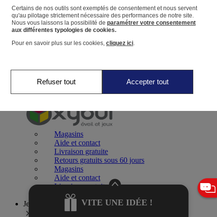
Certains de nos outils sont exemptés de consentement et nous servent
qu'au pilotage strictement nécessaire des performances de notre site.
Panier
Nous vous laissons la possibilité de
paramétrer votre consentement
Favoris
aux différentes typologies de cookies.
Pour en savoir plus sur les cookies,
cliquez ici
.
Refuser tout
Accepter tout
Jeux 0-2 ans
Magasins
Aide et contact
Livraison gratuite
Retours gratuits sous 60 jours
Magasins
Aide et contact
Livraison gratuite
Retours gratuits sous 60 jours
VITE UNE IDÉE !
Jeux 2-4 ans