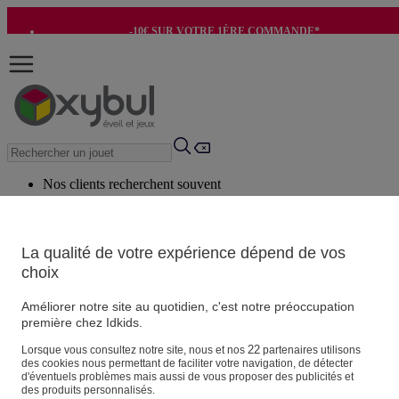
-10€ SUR VOTRE 1ÈRE COMMANDE*
-8€ POUR SON ANNIVERSAIRE AVEC OK+*
Nos clients recherchent souvent
Mots clés suggérés
Conseils suggérés
La qualité de votre expérience dépend de vos
choix
Produits suggérés
Voir tous les produits
Améliorer notre site au quotidien, c'est notre préoccupation
première chez Idkids.
Vos informations personnelles
22
Lorsque vous consultez notre site, nous et nos
partenaires utilisons
des cookies nous permettant de faciliter votre navigation, de détecter
Suivre une commande
d'éventuels problèmes mais aussi de vous proposer des publicités et
Magasin
des produits personnalisés.