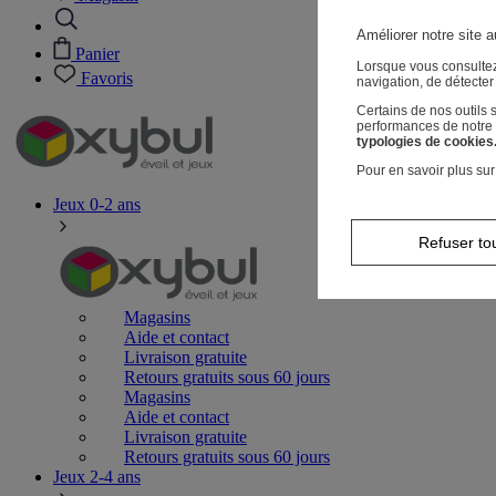
Améliorer notre site a
Panier
Lorsque vous consultez
Favoris
navigation, de détecte
Certains de nos outils
performances de notre s
typologies de cookies
Pour en savoir plus sur
Jeux 0-2 ans
Refuser to
Magasins
Aide et contact
Livraison gratuite
Retours gratuits sous 60 jours
Magasins
Aide et contact
Livraison gratuite
Retours gratuits sous 60 jours
Jeux 2-4 ans