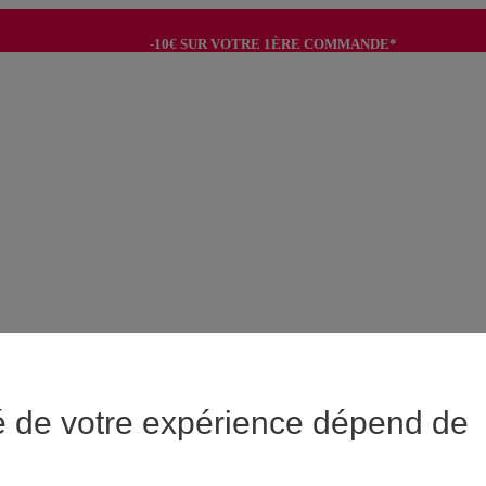
-10€ SUR VOTRE 1ÈRE COMMANDE*
-8€ POUR SON ANNIVERSAIRE AVEC OK+*
é de votre expérience dépend de