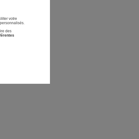
liter votre
 personnalisés.
ire des
fférentes