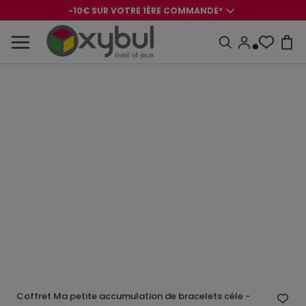
-10€ SUR VOTRE 1ÈRE COMMANDE*
-8€ POUR SON ANNIVERSAIRE AVEC OK+*
-10€ SUR VOTRE 1ÈRE COMMANDE*
-8€ POUR SON ANNIVERSAIRE AVEC OK+*
Coffret Ma petite accumulation de bracelets céle -