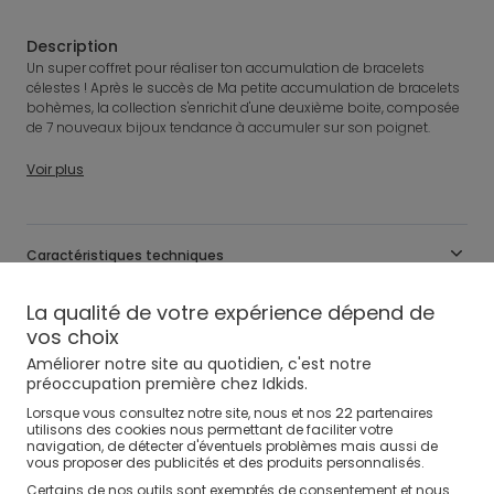
Description
Un super coffret pour réaliser ton accumulation de bracelets
célestes ! Après le succès de Ma petite accumulation de bracelets
bohèmes, la collection s'enrichit d'une deuxième boite, composée
de 7 nouveaux bijoux tendance à accumuler sur son poignet.
AUZOU
Voir plus
Référence
:
0701698_CNG
Caractéristiques techniques
La qualité de votre expérience dépend de
Avis clients
vos choix
Améliorer notre site au quotidien, c'est notre
Livraison, Échange, Retour
préoccupation première chez Idkids.
22
Lorsque vous consultez notre site, nous et nos
partenaires
utilisons des cookies nous permettant de faciliter votre
Moyens de paiement
navigation, de détecter d'éventuels problèmes mais aussi de
vous proposer des publicités et des produits personnalisés.
Certains de nos outils sont exemptés de consentement et nous