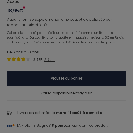
Auzou
18,95€
Aucune remise supplémentaire ne peut être appliquée par
rapport au prix affiché.
Cet article, proposé par un éditeur, est considéré comme un livre. Il est donc
soumis à la loi Darcos : livraison gratuite en magasin, livraison à 3€ en Relais
et domicile, ou 0,01€ si vous avez plus de 35€ de livres dans votre panier.
De 6 ans à 10 ans
3.7
/5
3
Avis
Ajouter au panier
Voir la disponibilité magasin
Livraison estimée le
mardi 11 août à domicile
LA FIDELITE
Gagnez
18 points
en achetant ce produit.