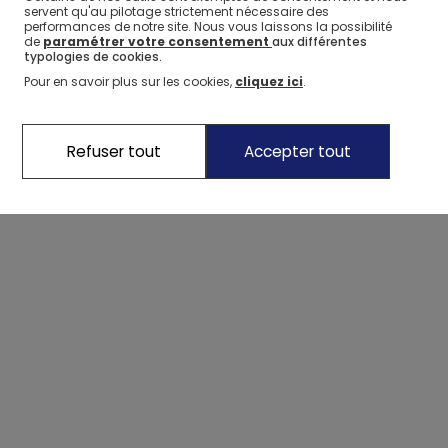
servent qu'au pilotage strictement nécessaire des
performances de notre site. Nous vous laissons la possibilité
de
paramétrer votre consentement
aux différentes
typologies de cookies.
Coffret Ma petite accumulation de bracelets céle - Auzou
Pour en savoir plus sur les cookies,
cliquez ici
.
Refuser tout
Accepter tout