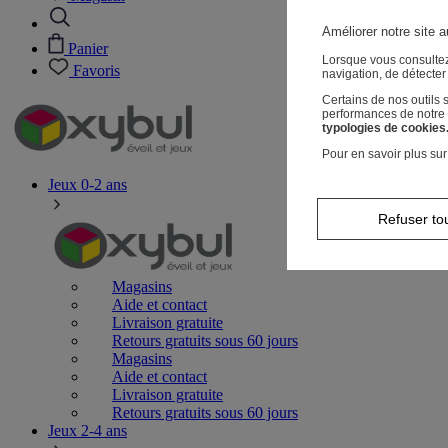
Améliorer notre site a
Panier
Lorsque vous consultez
Favoris
navigation, de détecte
Certains de nos outils
performances de notre s
typologies de cookies
Pour en savoir plus sur
Jeux 0-2 ans
Refuser to
Magasins
Aide et contact
Livraison gratuite
Retours gratuits sous 60 jours
Magasins
Aide et contact
Livraison gratuite
Retours gratuits sous 60 jours
Jeux 2-4 ans