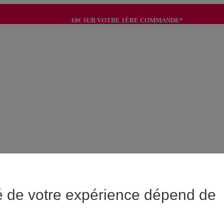
-10€ SUR VOTRE 1ÈRE COMMANDE*
-8€ POUR SON ANNIVERSAIRE AVEC OK+*
é de votre expérience dépend de