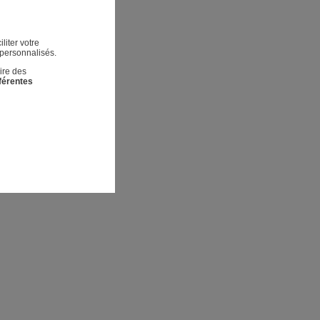
liter votre
 personnalisés.
ire des
fférentes