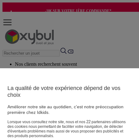
-10€ SUR VOTRE 1ÈRE COMMANDE*
-8€ POUR SON ANNIVERSAIRE AVEC OK+*
Nos clients recherchent souvent
Mots clés suggérés
Conseils suggérés
La qualité de votre expérience dépend de vos
choix
Produits suggérés
Voir tous les produits
Améliorer notre site au quotidien, c'est notre préoccupation
première chez Idkids.
Vos informations personnelles
22
Lorsque vous consultez notre site, nous et nos
partenaires utilisons
des cookies nous permettant de faciliter votre navigation, de détecter
Suivre une commande
d'éventuels problèmes mais aussi de vous proposer des publicités et
Magasin
des produits personnalisés.