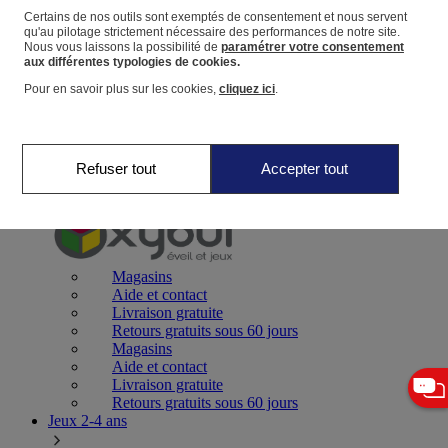
Certains de nos outils sont exemptés de consentement et nous servent
qu'au pilotage strictement nécessaire des performances de notre site.
Panier
Nous vous laissons la possibilité de
paramétrer votre consentement
Favoris
aux différentes typologies de cookies.
Pour en savoir plus sur les cookies,
cliquez ici
.
Refuser tout
Accepter tout
Jeux 0-2 ans
Magasins
Aide et contact
Livraison gratuite
Retours gratuits sous 60 jours
Magasins
Aide et contact
Livraison gratuite
Retours gratuits sous 60 jours
Jeux 2-4 ans