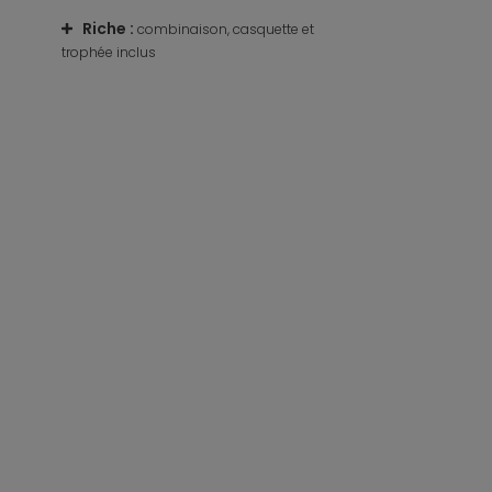
Riche
:
Enfilage facile
:
 de rôle
combinaison, casquette et
trophée inclus
pour un confort optim