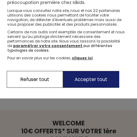
préoccupation première chez Idkids.
Préparez-lui une assiette variée (féculents, légumes,
22
Lorsque vous consultez notre site, nous et nos
partenaires
viande ou poisson), s’il ne mange pas, retirez son
utilisons des cookies nous permettant de faciliter votre
navigation, de détecter d'éventuels problèmes mais aussi de
assiette, proposez lui UN dessert et le repas est terminé !
vous proposer des publicités et des produits personnalisés.
Certains de nos outils sont exemptés de consentement et nous
Autre astuce :
changez votre rangement dans la cuisine
servent qu'au pilotage strictement nécessaire des
performances de notre site. Nous vous laissons la possibilité
pour que l’armoire à gâteaux soit en hauteur, non
de
paramétrer votre consentement
aux différentes
accessible par votre enfant. Ne faites pas du dessert ou
typologies de cookies.
des sucreries des récompenses, ils ne doivent pas être
Pour en savoir plus sur les cookies,
cliquez ici
.
sacralisé ni utilisés comme monnaie d’échange à un
chantage.
Et chez vous, ça se passe comment ?
Refuser tout
Accepter tout
WELCOME
10€ OFFERTS* SUR VOTRE 1ère