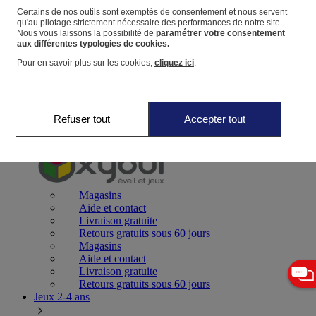
Certains de nos outils sont exemptés de consentement et nous servent
qu'au pilotage strictement nécessaire des performances de notre site.
Panier
Nous vous laissons la possibilité de
paramétrer votre consentement
Favoris
aux différentes typologies de cookies.
Pour en savoir plus sur les cookies,
cliquez ici
.
Refuser tout
Accepter tout
Jeux 0-2 ans
Magasins
Aide et contact
Livraison gratuite
Retours gratuits sous 60 jours
Magasins
Aide et contact
Livraison gratuite
Retours gratuits sous 60 jours
Jeux 2-4 ans