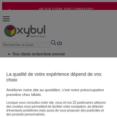
-10€ SUR VOTRE 1ÈRE COMMANDE*
-8€ POUR SON ANNIVERSAIRE AVEC OK+*
Nos clients recherchent souvent
Mots clés suggérés
Conseils suggérés
La qualité de votre expérience dépend de vos
choix
Produits suggérés
Voir tous les produits
Améliorer notre site au quotidien, c'est notre préoccupation
première chez Idkids.
Vos informations personnelles
22
Lorsque vous consultez notre site, nous et nos
partenaires utilisons
des cookies nous permettant de faciliter votre navigation, de détecter
Suivre une commande
d'éventuels problèmes mais aussi de vous proposer des publicités et
Magasin
des produits personnalisés.