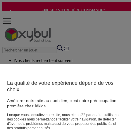
-10€ SUR VOTRE 1ÈRE COMMANDE*
-8€ POUR SON ANNIVERSAIRE AVEC OK+*
Nos clients recherchent souvent
Mots clés suggérés
Conseils suggérés
La qualité de votre expérience dépend de vos
choix
Produits suggérés
Voir tous les produits
Améliorer notre site au quotidien, c'est notre préoccupation
première chez Idkids.
Vos informations personnelles
22
Lorsque vous consultez notre site, nous et nos
partenaires utilisons
des cookies nous permettant de faciliter votre navigation, de détecter
Suivre une commande
d'éventuels problèmes mais aussi de vous proposer des publicités et
Magasin
des produits personnalisés.