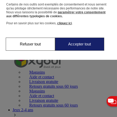
Certains de nos outils sont exemptés de consentement et nous servent
qu'au pilotage strictement nécessaire des performances de notre site.
Panier
Nous vous laissons la possibilité de
paramétrer votre consentement
Favoris
aux différentes typologies de cookies.
Pour en savoir plus sur les cookies,
cliquez ici
.
Refuser tout
Accepter tout
Jeux 0-2 ans
Magasins
Aide et contact
Livraison gratuite
Retours gratuits sous 60 jours
Magasins
Aide et contact
Livraison gratuite
Retours gratuits sous 60 jours
Jeux 2-4 ans