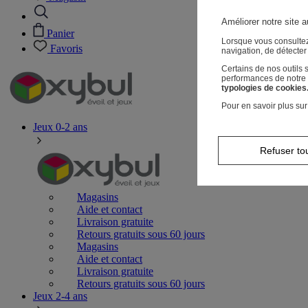
Améliorer notre site a
Panier
Lorsque vous consultez
Favoris
navigation, de détecte
Certains de nos outils
performances de notre s
typologies de cookies
Pour en savoir plus sur
Jeux 0-2 ans
Refuser to
Magasins
Aide et contact
Livraison gratuite
Retours gratuits sous 60 jours
Magasins
Aide et contact
Livraison gratuite
Retours gratuits sous 60 jours
Jeux 2-4 ans