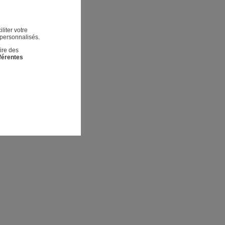
liter votre
 personnalisés.
ire des
fférentes