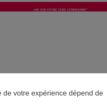
-10€ SUR VOTRE 1ÈRE COMMANDE*
-8€ POUR SON ANNIVERSAIRE AVEC OK+*
é de votre expérience dépend de