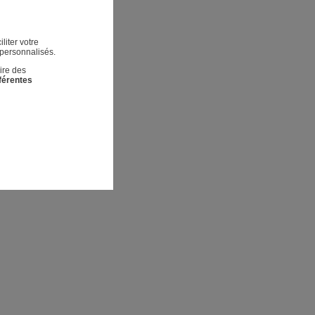
liter votre
 personnalisés.
ire des
fférentes