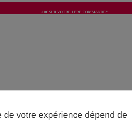
-10€ SUR VOTRE 1ÈRE COMMANDE*
-8€ POUR SON ANNIVERSAIRE AVEC OK+*
é de votre expérience dépend de