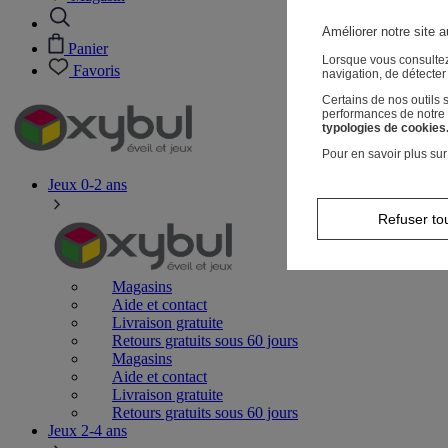
Améliorer notre site a
Panier
Lorsque vous consultez
Favoris
navigation, de détecte
Certains de nos outils
performances de notre s
typologies de cookies
Pour en savoir plus sur
Jeux 0-2 ans
Refuser to
Magasins
Aide et contact
Livraison gratuite
Retours gratuits sous 60 jours
Magasins
Aide et contact
Livraison gratuite
Retours gratuits sous 60 jours
Jeux 2-4 ans