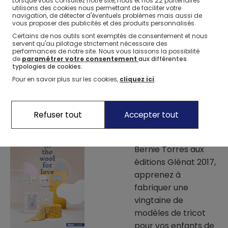
22
première aiguille n°4, puis la première maille de la
Lorsque vous consultez notre site, nous et nos
partenaires
utilisons des cookies nous permettant de faciliter votre
deuxième aiguille n°4, pour reconstituer au final un rang
navigation, de détecter d'éventuels problèmes mais aussi de
vous proposer des publicités et des produits personnalisés.
avec les 22 (26, 30) mailles initiales.
Certains de nos outils sont exemptés de consentement et nous
servent qu'au pilotage strictement nécessaire des
• Poursuivre les côtes 1/1 pendant 10 (13, 15) cm.
performances de notre site. Nous vous laissons la possibilité
de
paramétrer votre consentement
aux différentes
typologies de cookies.
• Rabattre et rentrer les fils.
Pour en savoir plus sur les cookies,
cliquez ici
.
Avec le livre de tutos
Refuser tout
Accepter tout
tricot
In the wool for
love
de
Bernie Torres aux
éditions Glénat 2017,
apprenez à
fabriquer une
vingtaine de
modèles de tricot
pour vos enfants de