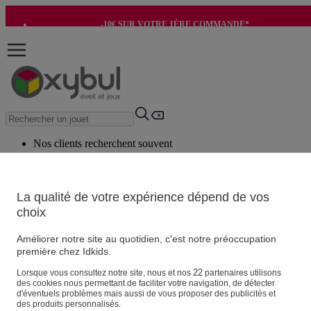
-10€ SUR VOTRE 1ÈRE COMMANDE*
-8€ POUR SON ANNIVERSAIRE AVEC OK+*
Nos clients recherchent souvent
Mots clés suggérés
Conseils suggérés
La qualité de votre expérience dépend de vos
choix
Produits suggérés
Voir tous les produits
Améliorer notre site au quotidien, c'est notre préoccupation
première chez Idkids.
Vos informations personnelles
22
Lorsque vous consultez notre site, nous et nos
partenaires utilisons
des cookies nous permettant de faciliter votre navigation, de détecter
Suivre une commande
d'éventuels problèmes mais aussi de vous proposer des publicités et
Magasin
des produits personnalisés.