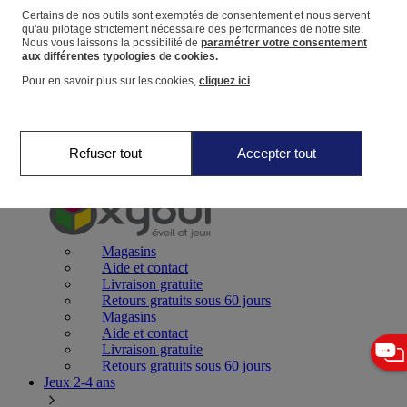
Certains de nos outils sont exemptés de consentement et nous servent
qu'au pilotage strictement nécessaire des performances de notre site.
Panier
Nous vous laissons la possibilité de
paramétrer votre consentement
Favoris
aux différentes typologies de cookies.
Pour en savoir plus sur les cookies,
cliquez ici
.
Refuser tout
Accepter tout
Jeux 0-2 ans
Magasins
Aide et contact
Livraison gratuite
Retours gratuits sous 60 jours
Magasins
Aide et contact
Livraison gratuite
Retours gratuits sous 60 jours
Jeux 2-4 ans