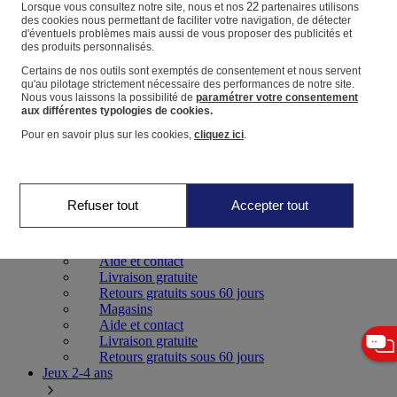
22
Lorsque vous consultez notre site, nous et nos
partenaires utilisons
des cookies nous permettant de faciliter votre navigation, de détecter
Panier
d'éventuels problèmes mais aussi de vous proposer des publicités et
des produits personnalisés.
Favoris
Certains de nos outils sont exemptés de consentement et nous servent
qu'au pilotage strictement nécessaire des performances de notre site.
Nous vous laissons la possibilité de
paramétrer votre consentement
aux différentes typologies de cookies.
Pour en savoir plus sur les cookies,
cliquez ici
.
Jeux 0-2 ans
Refuser tout
Accepter tout
Magasins
Aide et contact
Livraison gratuite
Retours gratuits sous 60 jours
Magasins
Aide et contact
Livraison gratuite
Retours gratuits sous 60 jours
Jeux 2-4 ans