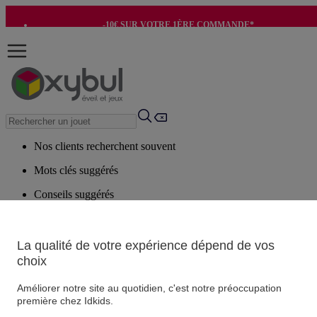
-10€ SUR VOTRE 1ÈRE COMMANDE*
-8€ POUR SON ANNIVERSAIRE AVEC OK+*
Nos clients recherchent souvent
Mots clés suggérés
Conseils suggérés
Produits suggérés
Voir tous les produits
La qualité de votre expérience dépend de vos
choix
Vos informations personnelles
Améliorer notre site au quotidien, c'est notre préoccupation
Suivre une commande
première chez Idkids.
Magasin