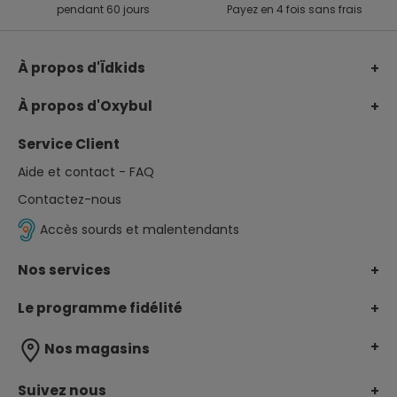
pendant 60 jours
Payez en 4 fois sans frais
À propos d'Ïdkids
Le groupe Ïdkids
À propos d'Oxybul
Notre Fonds de dotation
Nos engagements
Service Client
Notre charte avis clients
Catalogue de Noël
Aide et contact - FAQ
Rejoignez-nous
Catalogues et guides
Contactez-nous
Déclaration UE d'accessibilité
Parents pilotes
Accès sourds et malentendants
Jeux et handicap
Nos services
Qualités et caractéristiques environnementales
Le coin des parents
Le programme fidélité
Paiement sécurisé
Le programme de fidélité multi-marques
Nos magasins
Rappel produit
Carte cadeau
Retrouvez les jouets Oxybul dans les magasins Okaidi
Suivez nous