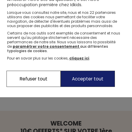
préoccupation première chez Idkids.
22
Lorsque vous consultez notre site, nous et nos
partenaires
Podcast
Les outils
Les conseils
utilisons des cookies nous permettant de faciliter votre
En 2 minutes
La BUBBLE team,
BUBBLEmag tend
navigation, de détecter d'éventuels problèmes mais aussi de
vous proposer des publicités et des produits personnalisés.
chrono, l’équipe de
spécialiste de la
l'oreille aux
BUBBLEmag se fait
parentalité, a
meilleurs experts
Certains de nos outils sont exemptés de consentement et nous
servent qu'au pilotage strictement nécessaire des
un point d’honneur
conçu
des outils
de la parentalité
performances de notre site. Nous vous laissons la possibilité
à répondre à
pour faciliter le
pour partager
de
paramétrer votre consentement
aux différentes
typologies de cookies.
toutes vos
quotidien des
avec vous les
Questions de
parents... et des
meilleurs tips pour
Pour en savoir plus sur les cookies,
cliquez ici
.
darons
, sciences à
enfants
!
accompagner les
l’appui !
enfants !
Refuser tout
Accepter tout
WELCOME
10€ OFFERTS* SUR VOTRE 1ère