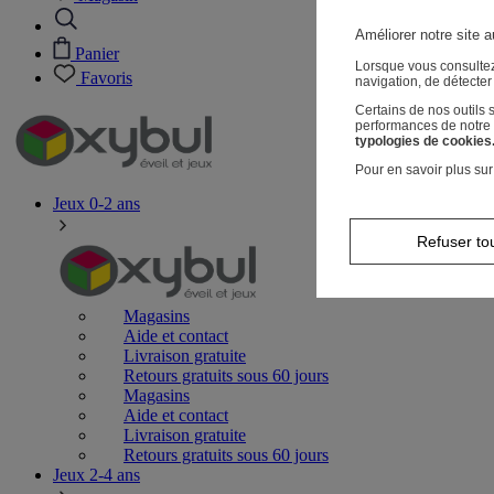
Améliorer notre site a
Panier
Lorsque vous consultez
Favoris
navigation, de détecte
Certains de nos outils
performances de notre s
typologies de cookies
Pour en savoir plus sur
Jeux 0-2 ans
Refuser to
Magasins
Aide et contact
Livraison gratuite
Retours gratuits sous 60 jours
Magasins
Aide et contact
Livraison gratuite
Retours gratuits sous 60 jours
Jeux 2-4 ans