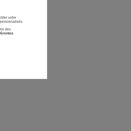
liter votre
 personnalisés.
ire des
fférentes