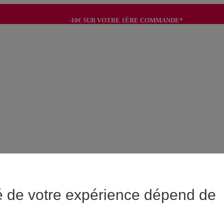
-10€ SUR VOTRE 1ÈRE COMMANDE*
-8€ POUR SON ANNIVERSAIRE AVEC OK+*
é de votre expérience dépend de