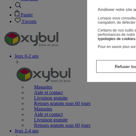
Améliorer notre site a
Panier
Lorsque vous consultez
Favoris
navigation, de détecte
Certains de nos outils
performances de notre s
typologies de cookies
Pour en savoir plus sur
Jeux 0-2 ans
Refuser to
Magasins
Aide et contact
Livraison gratuite
Retours gratuits sous 60 jours
Magasins
Aide et contact
Livraison gratuite
Retours gratuits sous 60 jours
Jeux 2-4 ans