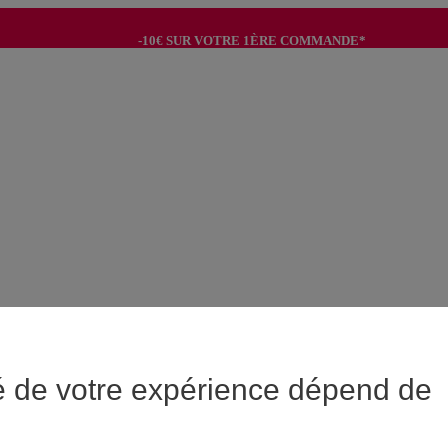
-10€ SUR VOTRE 1ÈRE COMMANDE*
-8€ POUR SON ANNIVERSAIRE AVEC OK+*
é de votre expérience dépend de