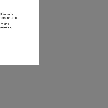
liter votre
 personnalisés.
ire des
fférentes