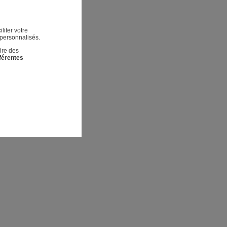
liter votre
 personnalisés.
ire des
fférentes