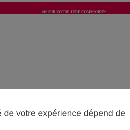
-10€ SUR VOTRE 1ÈRE COMMANDE*
-8€ POUR SON ANNIVERSAIRE AVEC OK+*
é de votre expérience dépend de