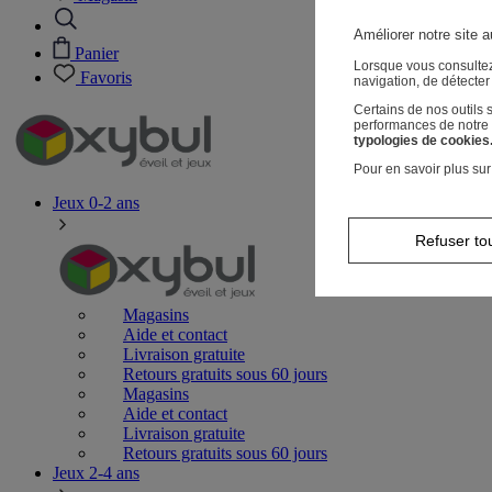
Améliorer notre site a
Panier
Lorsque vous consultez
Favoris
navigation, de détecte
Certains de nos outils
performances de notre s
typologies de cookies
Pour en savoir plus sur
Jeux 0-2 ans
Refuser to
Magasins
Aide et contact
Livraison gratuite
Retours gratuits sous 60 jours
Magasins
Aide et contact
Livraison gratuite
Retours gratuits sous 60 jours
Jeux 2-4 ans