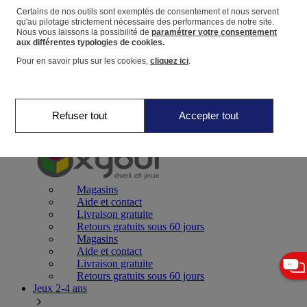
Certains de nos outils sont exemptés de consentement et nous servent
qu'au pilotage strictement nécessaire des performances de notre site.
Panier
Nous vous laissons la possibilité de
paramétrer votre consentement
Favoris
aux différentes typologies de cookies.
Pour en savoir plus sur les cookies,
cliquez ici
.
Refuser tout
Accepter tout
Jeux 0-2 ans
Magasins
Aide et contact
Livraison gratuite
Retours gratuits sous 60 jours
Magasins
Aide et contact
Livraison gratuite
Retours gratuits sous 60 jours
Jeux 2-4 ans