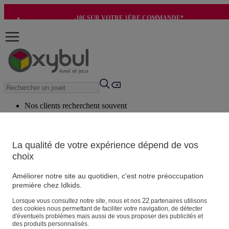
-10€ SUR VOTRE 1ÈRE COMMANDE*
-8€ POUR SON ANNIVERSAIRE AVEC OK+*
Nos clients recherchent souvent
Mots clés suggérés
Conseils suggérés
La qualité de votre expérience dépend de vos
choix
Produits suggérés
Voir tous les produits
Améliorer notre site au quotidien, c'est notre préoccupation
première chez Idkids.
Vos informations personnelles
22
Lorsque vous consultez notre site, nous et nos
partenaires utilisons
des cookies nous permettant de faciliter votre navigation, de détecter
Suivre une commande
d'éventuels problèmes mais aussi de vous proposer des publicités et
Magasin
des produits personnalisés.