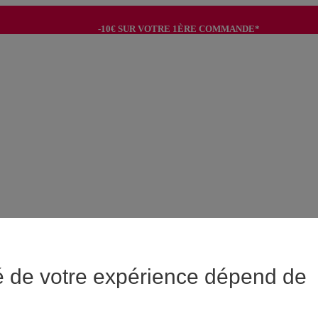
-10€ SUR VOTRE 1ÈRE COMMANDE*
-8€ POUR SON ANNIVERSAIRE AVEC OK+*
é de votre expérience dépend de