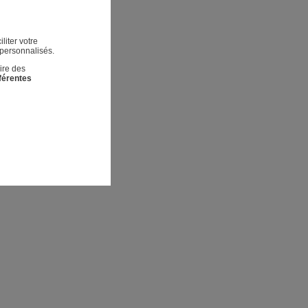
liter votre
 personnalisés.
ire des
fférentes