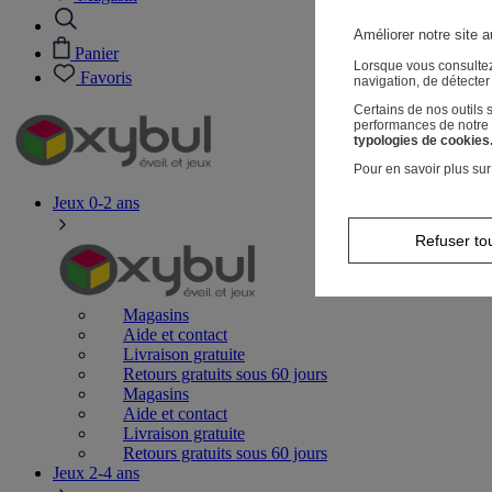
Améliorer notre site a
Panier
Lorsque vous consultez
Favoris
navigation, de détecte
Certains de nos outils
performances de notre s
typologies de cookies
Pour en savoir plus sur
Jeux 0-2 ans
Refuser to
Magasins
Aide et contact
Livraison gratuite
Retours gratuits sous 60 jours
Magasins
Aide et contact
Livraison gratuite
Retours gratuits sous 60 jours
Jeux 2-4 ans