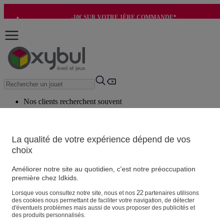
-10€ SUR VOTRE 1ÈRE COMMANDE*
-8€ POUR SON ANNIVERSAIRE AVEC OK+*
Nos clients recherchent souvent
Mots clés suggérés
Conseils suggérés
La qualité de votre expérience dépend de vos
choix
Produits suggérés
Voir tous les produits
Améliorer notre site au quotidien, c'est notre préoccupation
première chez Idkids.
Vos informations personnelles
22
Lorsque vous consultez notre site, nous et nos
partenaires utilisons
des cookies nous permettant de faciliter votre navigation, de détecter
Suivre une commande
d'éventuels problèmes mais aussi de vous proposer des publicités et
Magasin
des produits personnalisés.