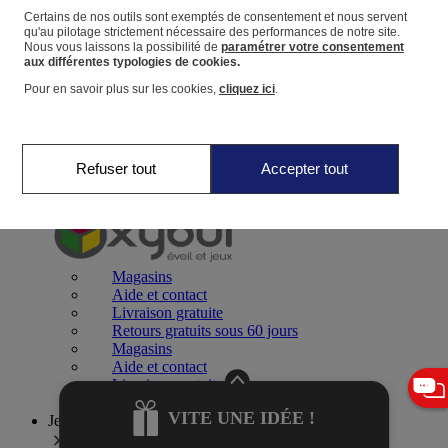
Certains de nos outils sont exemptés de consentement et nous servent
qu'au pilotage strictement nécessaire des performances de notre site.
Panier
Nous vous laissons la possibilité de
paramétrer votre consentement
Favoris
aux différentes typologies de cookies.
Pour en savoir plus sur les cookies,
cliquez ici
.
Refuser tout
Accepter tout
Jeux 0-2 ans
Magasins
Aide et contact
Livraison gratuite
Retours gratuits sous 60 jours
Magasins
Aide et contact
Livraison gratuite
Retours gratuits sous 60 jours
VITE UNE IDÉE !
Jeux 2-4 ans