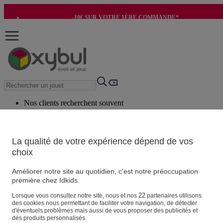
-10€ SUR VOTRE 1ÈRE COMMANDE*
-8€ POUR SON ANNIVERSAIRE AVEC OK+*
Nos clients recherchent souvent
Mots clés suggérés
Conseils suggérés
La qualité de votre expérience dépend de vos
choix
Produits suggérés
Voir tous les produits
Améliorer notre site au quotidien, c'est notre préoccupation
première chez Idkids.
Vos informations personnelles
22
Lorsque vous consultez notre site, nous et nos
partenaires utilisons
des cookies nous permettant de faciliter votre navigation, de détecter
Suivre une commande
d'éventuels problèmes mais aussi de vous proposer des publicités et
Magasin
des produits personnalisés.