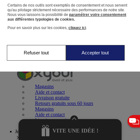
Certains de nos outils sont exemptés de consentement et nous servent
qu'au pilotage strictement nécessaire des performances de notre site.
Panier
Nous vous laissons la possibilité de
paramétrer votre consentement
Favoris
aux différentes typologies de cookies.
Pour en savoir plus sur les cookies,
cliquez ici
.
Refuser tout
Accepter tout
Jeux 0-2 ans
Magasins
Aide et contact
Livraison gratuite
Retours gratuits sous 60 jours
Magasins
Aide et contact
Livraison gratuite
Retours gratuits sous 60 jours
VITE UNE IDÉE !
Jeux 2-4 ans