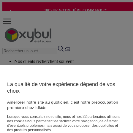
-10€ SUR VOTRE 1ÈRE COMMANDE*
-8€ POUR SON ANNIVERSAIRE AVEC OK+*
Nos clients recherchent souvent
Mots clés suggérés
Conseils suggérés
La qualité de votre expérience dépend de vos
choix
Produits suggérés
Voir tous les produits
Améliorer notre site au quotidien, c'est notre préoccupation
première chez Idkids.
Vos informations personnelles
22
Lorsque vous consultez notre site, nous et nos
partenaires utilisons
des cookies nous permettant de faciliter votre navigation, de détecter
Suivre une commande
d'éventuels problèmes mais aussi de vous proposer des publicités et
Magasin
des produits personnalisés.