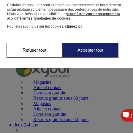
Certains de nos outils sont exemptés de consentement et nous servent
qu'au pilotage strictement nécessaire des performances de notre site.
Panier
Nous vous laissons la possibilité de
paramétrer votre consentement
Favoris
aux différentes typologies de cookies.
Pour en savoir plus sur les cookies,
cliquez ici
.
Refuser tout
Accepter tout
Jeux 0-2 ans
Magasins
Aide et contact
Livraison gratuite
Retours gratuits sous 60 jours
Magasins
Aide et contact
Livraison gratuite
Retours gratuits sous 60 jours
Jeux 2-4 ans