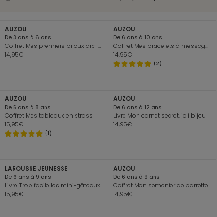
+
+
AUZOU
AUZOU
De 3 ans à 6 ans
De 6 ans à 10 ans
Coffret Mes premiers bijoux arc-en-ciel, facile à faire
Coffret Mes bracelets à messages
14,95€
14,95€
(2)
+
+
AUZOU
AUZOU
De 5 ans à 8 ans
De 6 ans à 12 ans
Coffret Mes tableaux en strass
Livre Mon carnet secret, joli bijou
15,95€
14,95€
(1)
+
+
LAROUSSE JEUNESSE
AUZOU
De 6 ans à 9 ans
De 6 ans à 9 ans
Livre Trop facile les mini-gâteaux
Coffret Mon semenier de barrettes
15,95€
14,95€
+
+