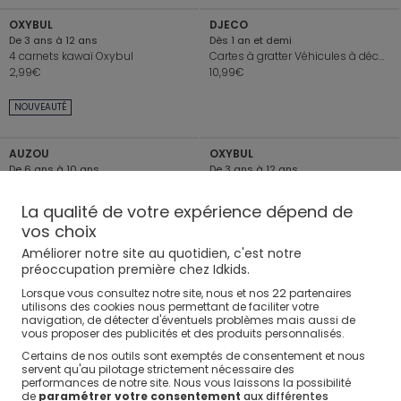
OXYBUL
DJECO
De 3 ans à 12 ans
Dès 1 an et demi
4 carnets kawaï Oxybul
Cartes à gratter Véhicules à découvrir Djeco
2,99€
10,99€
+
+
NOUVEAUTÉ
AUZOU
OXYBUL
De 6 ans à 10 ans
De 3 ans à 12 ans
Coffret mon superbe bijou, collection de bracelets phosphorescents
8 carnets Kawaï Oxybul
9,95€
3,99€
La qualité de votre expérience dépend de
(1)
(3)
vos choix
+
+
Améliorer notre site au quotidien, c'est notre
préoccupation première chez Idkids.
LAROUSSE JEUNESSE
DJECO
22
Lorsque vous consultez notre site, nous et nos
partenaires
De 5 ans à 8 ans
De 8 ans à 12 ans
utilisons des cookies nous permettant de faciliter votre
Livre Mon premier Larousse de la pâtisserie
Petit carnet secret Steve Feutre magique Djeco
navigation, de détecter d'éventuels problèmes mais aussi de
16,95€
10,99€
vous proposer des publicités et des produits personnalisés.
(4)
Certains de nos outils sont exemptés de consentement et nous
+
+
servent qu'au pilotage strictement nécessaire des
performances de notre site. Nous vous laissons la possibilité
de
paramétrer votre consentement
aux différentes