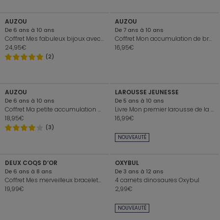
AUZOU
AUZOU
De 6 ans à 10 ans
De 7 ans à 10 ans
Coffret Mes fabuleux bijoux avec présentoir en bois
Coffret Mon accumulation de bracelets brésilien
24,95€
16,95€
(2)
+
+
AUZOU
LAROUSSE JEUNESSE
De 6 ans à 10 ans
De 5 ans à 10 ans
Coffret Ma petite accumulation de bracelets céle - Auzou
Livre Mon premier larousse de la cuisine, les petits biscuits
18,95€
16,99€
(3)
+
+
NOUVEAUTÉ
DEUX COQS D’OR
OXYBUL
De 6 ans à 8 ans
De 3 ans à 12 ans
Coffret Mes merveilleux bracelets licornes
4 carnets dinosaures Oxybul
19,99€
2,99€
+
+
NOUVEAUTÉ