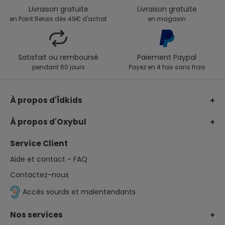
Livraison gratuite
Livraison gratuite
en Point Relais dès 49€ d'achat
en magasin
Satisfait ou remboursé
Paiement Paypal
pendant 60 jours
Payez en 4 fois sans frais
À propos d'Ïdkids
Le groupe Ïdkids
À propos d'Oxybul
Notre Fonds de dotation
Nos engagements
Service Client
Notre charte avis clients
Catalogue de Noël
Aide et contact - FAQ
Rejoignez-nous
Catalogues et guides
Contactez-nous
Déclaration UE d'accessibilité
Parents pilotes
Accès sourds et malentendants
Jeux et handicap
Nos services
Qualités et caractéristiques environnementales