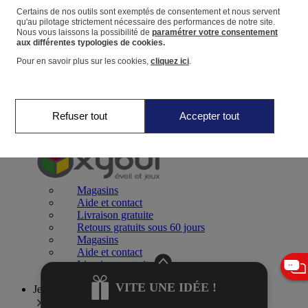
Certains de nos outils sont exemptés de consentement et nous servent
qu'au pilotage strictement nécessaire des performances de notre site.
Panier
Nous vous laissons la possibilité de
paramétrer votre consentement
Favoris
aux différentes typologies de cookies.
Pour en savoir plus sur les cookies,
cliquez ici
.
Refuser tout
Accepter tout
Jeux 0-2 ans
Magasins
Aide et contact
Livraison gratuite
Retours gratuits sous 60 jours
Magasins
Aide et contact
Livraison gratuite
Retours gratuits sous 60 jours
VITE UNE IDÉE !
Jeux 2-4 ans