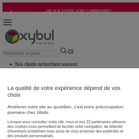
-10€ SUR VOTRE 1ÈRE COMMANDE*
-8€ POUR SON ANNIVERSAIRE AVEC OK+*
Nos clients recherchent souvent
Mots clés suggérés
Conseils suggérés
La qualité de votre expérience dépend de vos
choix
Produits suggérés
Voir tous les produits
Améliorer notre site au quotidien, c'est notre préoccupation
première chez Idkids.
Vos informations personnelles
22
Lorsque vous consultez notre site, nous et nos
partenaires utilisons
des cookies nous permettant de faciliter votre navigation, de détecter
Suivre une commande
d'éventuels problèmes mais aussi de vous proposer des publicités et
Magasin
des produits personnalisés.