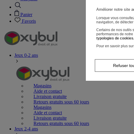
Améliorer notre site a
Panier
Lorsque vous consultez
Favoris
navigation, de détecte
Certains de nos outils
performances de notre s
typologies de cookies
Pour en savoir plus sur
Jeux 0-2 ans
Refuser to
Magasins
Aide et contact
Livraison gratuite
Retours gratuits sous 60 jours
Magasins
Aide et contact
Livraison gratuite
Retours gratuits sous 60 jours
Jeux 2-4 ans