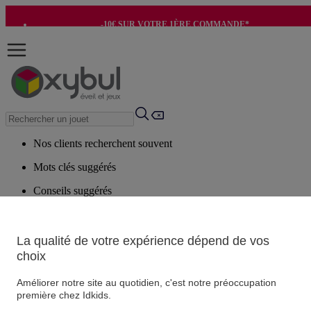
-10€ SUR VOTRE 1ÈRE COMMANDE*
-8€ POUR SON ANNIVERSAIRE AVEC OK+*
Nos clients recherchent souvent
Mots clés suggérés
Conseils suggérés
Produits suggérés
Voir tous les produits
La qualité de votre expérience dépend de vos
choix
Vos informations personnelles
Améliorer notre site au quotidien, c'est notre préoccupation
Suivre une commande
première chez Idkids.
Magasin