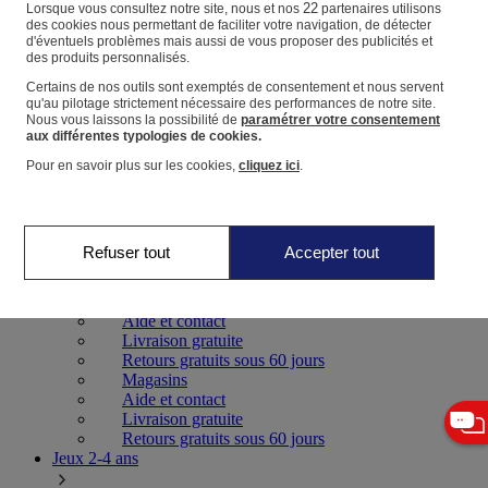
22
Lorsque vous consultez notre site, nous et nos
partenaires utilisons
des cookies nous permettant de faciliter votre navigation, de détecter
Panier
d'éventuels problèmes mais aussi de vous proposer des publicités et
des produits personnalisés.
Favoris
Certains de nos outils sont exemptés de consentement et nous servent
qu'au pilotage strictement nécessaire des performances de notre site.
Nous vous laissons la possibilité de
paramétrer votre consentement
aux différentes typologies de cookies.
Pour en savoir plus sur les cookies,
cliquez ici
.
Jeux 0-2 ans
Refuser tout
Accepter tout
Magasins
Aide et contact
Livraison gratuite
Retours gratuits sous 60 jours
Magasins
Aide et contact
Livraison gratuite
Retours gratuits sous 60 jours
Jeux 2-4 ans