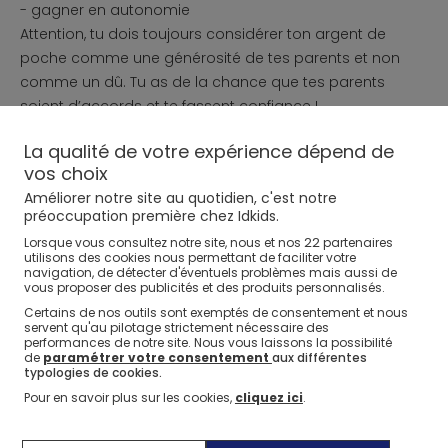
- gagner en autonomie
Attention, tu dois toujours considérer ton argent de
poche comme une générosité de tes parents et non
comme un dû. Tu as de la chance que tes parents
soient d’accords et te fassent confiance !
La qualité de votre expérience dépend de
vos choix
Améliorer notre site au quotidien, c'est notre
Tu souhaites réagir sur la façon dont tu gères ton argent
préoccupation première chez Idkids.
de poche ? Pense à laisser un petit commentaire !
22
Lorsque vous consultez notre site, nous et nos
partenaires
utilisons des cookies nous permettant de faciliter votre
navigation, de détecter d'éventuels problèmes mais aussi de
vous proposer des publicités et des produits personnalisés.
Certains de nos outils sont exemptés de consentement et nous
servent qu'au pilotage strictement nécessaire des
performances de notre site. Nous vous laissons la possibilité
de
paramétrer votre consentement
aux différentes
WELCOME
typologies de cookies.
10€ OFFERTS* SUR VOTRE 1ère
Pour en savoir plus sur les cookies,
cliquez ici
.
COMMANDE