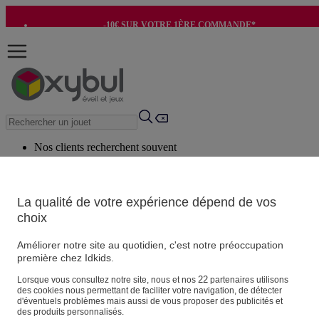
-10€ SUR VOTRE 1ÈRE COMMANDE*
-8€ POUR SON ANNIVERSAIRE AVEC OK+*
Nos clients recherchent souvent
Mots clés suggérés
Conseils suggérés
La qualité de votre expérience dépend de vos
choix
Produits suggérés
Voir tous les produits
Améliorer notre site au quotidien, c'est notre préoccupation
première chez Idkids.
Vos informations personnelles
22
Lorsque vous consultez notre site, nous et nos
partenaires utilisons
des cookies nous permettant de faciliter votre navigation, de détecter
Suivre une commande
d'éventuels problèmes mais aussi de vous proposer des publicités et
Magasin
des produits personnalisés.