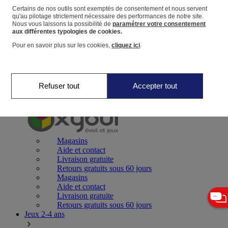
Certains de nos outils sont exemptés de consentement et nous servent
qu'au pilotage strictement nécessaire des performances de notre site.
Panier
Nous vous laissons la possibilité de
paramétrer votre consentement
Favoris
aux différentes typologies de cookies.
Pour en savoir plus sur les cookies,
cliquez ici
.
Refuser tout
Accepter tout
Jeux 0-2 ans
Magasins
Aide et contact
Livraison gratuite
Retours gratuits sous 60 jours
Magasins
Aide et contact
Livraison gratuite
Retours gratuits sous 60 jours
Jeux 2-4 ans