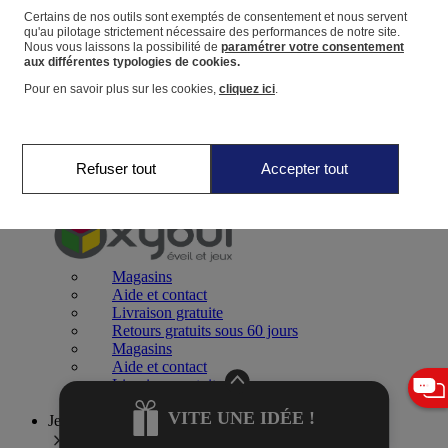
Certains de nos outils sont exemptés de consentement et nous servent
qu'au pilotage strictement nécessaire des performances de notre site.
Panier
Nous vous laissons la possibilité de
paramétrer votre consentement
Favoris
aux différentes typologies de cookies.
Pour en savoir plus sur les cookies,
cliquez ici
.
Refuser tout
Accepter tout
Jeux 0-2 ans
Magasins
Aide et contact
Livraison gratuite
Retours gratuits sous 60 jours
Magasins
Aide et contact
Livraison gratuite
Retours gratuits sous 60 jours
VITE UNE IDÉE !
Jeux 2-4 ans