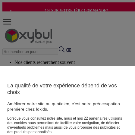
-10€ SUR VOTRE 1ÈRE COMMANDE*
-8€ POUR SON ANNIVERSAIRE AVEC OK+*
Nos clients recherchent souvent
Mots clés suggérés
Conseils suggérés
La qualité de votre expérience dépend de vos
choix
Produits suggérés
Voir tous les produits
Améliorer notre site au quotidien, c'est notre préoccupation
première chez Idkids.
Vos informations personnelles
22
Lorsque vous consultez notre site, nous et nos
partenaires utilisons
des cookies nous permettant de faciliter votre navigation, de détecter
Suivre une commande
d'éventuels problèmes mais aussi de vous proposer des publicités et
Magasin
des produits personnalisés.