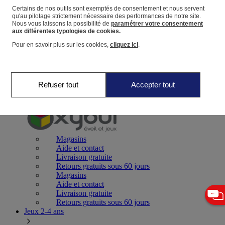
Certains de nos outils sont exemptés de consentement et nous servent
qu'au pilotage strictement nécessaire des performances de notre site.
Panier
Nous vous laissons la possibilité de
paramétrer votre consentement
Favoris
aux différentes typologies de cookies.
Pour en savoir plus sur les cookies,
cliquez ici
.
Refuser tout
Accepter tout
Jeux 0-2 ans
Magasins
Aide et contact
Livraison gratuite
Retours gratuits sous 60 jours
Magasins
Aide et contact
Livraison gratuite
Retours gratuits sous 60 jours
Jeux 2-4 ans