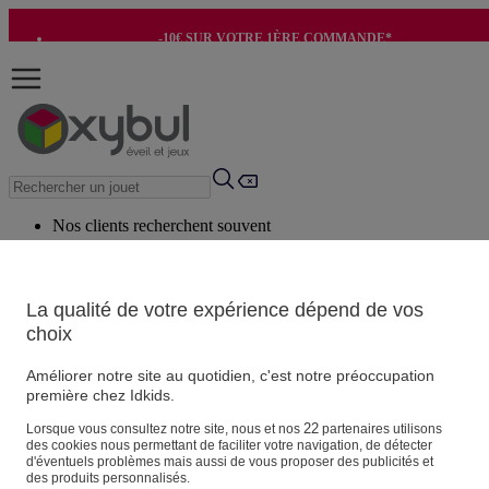
-10€ SUR VOTRE 1ÈRE COMMANDE*
-8€ POUR SON ANNIVERSAIRE AVEC OK+*
Nos clients recherchent souvent
Mots clés suggérés
Conseils suggérés
La qualité de votre expérience dépend de vos
choix
Produits suggérés
Voir tous les produits
Améliorer notre site au quotidien, c'est notre préoccupation
première chez Idkids.
Vos informations personnelles
22
Lorsque vous consultez notre site, nous et nos
partenaires utilisons
des cookies nous permettant de faciliter votre navigation, de détecter
Suivre une commande
d'éventuels problèmes mais aussi de vous proposer des publicités et
Magasin
des produits personnalisés.