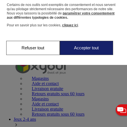
Certains de nos outils sont exemptés de consentement et nous servent
qu'au pilotage strictement nécessaire des performances de notre site.
Panier
Nous vous laissons la possibilité de
paramétrer votre consentement
Favoris
aux différentes typologies de cookies.
Pour en savoir plus sur les cookies,
cliquez ici
.
Refuser tout
Accepter tout
Jeux 0-2 ans
Magasins
Aide et contact
Livraison gratuite
Retours gratuits sous 60 jours
Magasins
Aide et contact
Livraison gratuite
Retours gratuits sous 60 jours
Jeux 2-4 ans