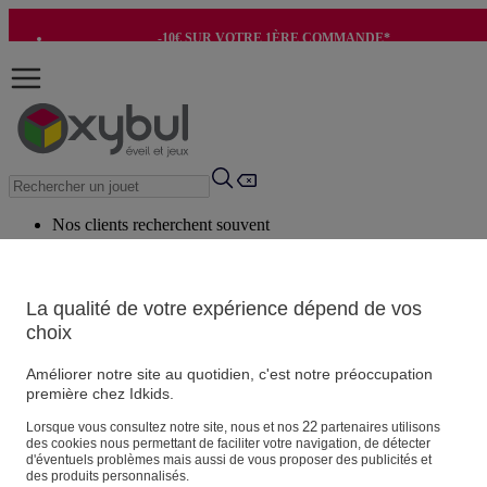
-10€ SUR VOTRE 1ÈRE COMMANDE*
-8€ POUR SON ANNIVERSAIRE AVEC OK+*
Nos clients recherchent souvent
Mots clés suggérés
Conseils suggérés
La qualité de votre expérience dépend de vos
choix
Produits suggérés
Voir tous les produits
Améliorer notre site au quotidien, c'est notre préoccupation
première chez Idkids.
Vos informations personnelles
22
Lorsque vous consultez notre site, nous et nos
partenaires utilisons
des cookies nous permettant de faciliter votre navigation, de détecter
Suivre une commande
d'éventuels problèmes mais aussi de vous proposer des publicités et
Magasin
des produits personnalisés.