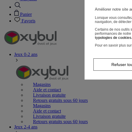
Améliorer notre site a
Panier
Lorsque vous consultez
Favoris
navigation, de détecte
Certains de nos outils
performances de notre s
typologies de cookies
Pour en savoir plus sur
Jeux 0-2 ans
Refuser to
Magasins
Aide et contact
Livraison gratuite
Retours gratuits sous 60 jours
Magasins
Aide et contact
Livraison gratuite
Retours gratuits sous 60 jours
Jeux 2-4 ans