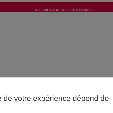
-10€ SUR VOTRE 1ÈRE COMMANDE*
-8€ POUR SON ANNIVERSAIRE AVEC OK+*
é de votre expérience dépend de