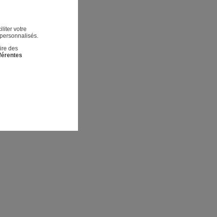
liter votre
 personnalisés.
ire des
fférentes