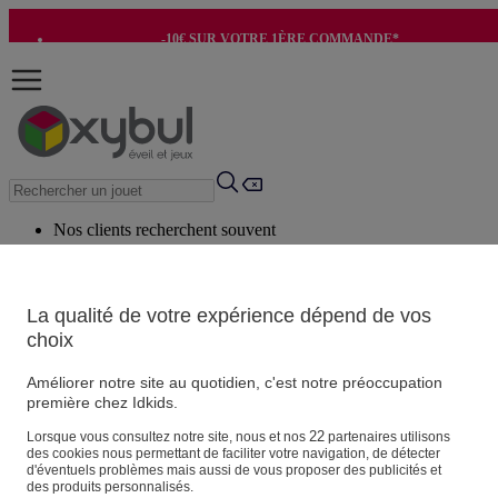
-10€ SUR VOTRE 1ÈRE COMMANDE*
-8€ POUR SON ANNIVERSAIRE AVEC OK+*
Nos clients recherchent souvent
Mots clés suggérés
Conseils suggérés
La qualité de votre expérience dépend de vos
choix
Produits suggérés
Voir tous les produits
Améliorer notre site au quotidien, c'est notre préoccupation
première chez Idkids.
Vos informations personnelles
22
Lorsque vous consultez notre site, nous et nos
partenaires utilisons
des cookies nous permettant de faciliter votre navigation, de détecter
Suivre une commande
d'éventuels problèmes mais aussi de vous proposer des publicités et
Magasin
des produits personnalisés.