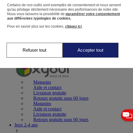
Certains de nos outils sont exemptés de consentement et nous servent
qu'au pilotage strictement nécessaire des performances de notre site.
Panier
Nous vous laissons la possibilité de
paramétrer votre consentement
Favoris
aux différentes typologies de cookies.
Pour en savoir plus sur les cookies,
cliquez ici
.
Refuser tout
Accepter tout
Jeux 0-2 ans
Magasins
Aide et contact
Livraison gratuite
Retours gratuits sous 60 jours
Magasins
Aide et contact
Livraison gratuite
Retours gratuits sous 60 jours
Jeux 2-4 ans