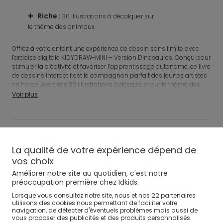
Riche
:
Pratique
:
cile à
30 illustrations à décalquer sur
écran 
le thème des animaux
efface et verrou de sa
Offrez à votre enfant une expérience de dessin sans limite avec
l'ardoise digitale KIDYDRAW-MINI – Version Dinosaures. Conçu pour
stimuler la créativité et favoriser l’apprentissage autonome, ce livre
de dessins interactif est le compagnon parfait des jeunes artistes
en herbe. Avec ses 30 illustrations à décalquer sur le thème des
dinosaures et son écran LCD de 8,2 pouces, il permet de dessiner,
Voir plus
effacer, recommencer… partout et à tout moment. Léger et
compact, il se glisse facilement dans un sac pour suivre votre
enfant dans toutes ses aventures.
Caractéristiques techniques
KIDYWOLF
Référence
:
0715418_CNG
La qualité de votre expérience dépend de
vos choix
Avis clients
Améliorer notre site au quotidien, c'est notre
préoccupation première chez Idkids.
Livraison, Échange, Retour
22
Lorsque vous consultez notre site, nous et nos
partenaires
utilisons des cookies nous permettant de faciliter votre
navigation, de détecter d'éventuels problèmes mais aussi de
vous proposer des publicités et des produits personnalisés.
Moyens de paiement