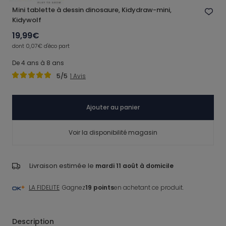
Mini tablette à dessin dinosaure, Kidydraw-mini,
Kidywolf
19,99€
dont 0,07€ d'éco part
De 4 ans à 8 ans
5
/5
1
Avis
Ajouter au panier
Voir la disponibilité magasin
Livraison estimée le
mardi 11 août à domicile
LA FIDELITE
Gagnez
19 points
en achetant ce produit.
Description