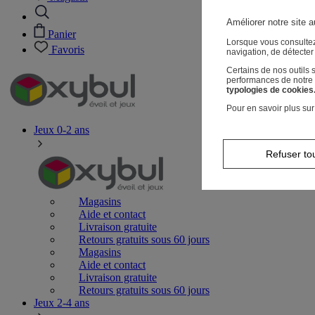
Améliorer notre site a
Panier
Lorsque vous consultez
Favoris
navigation, de détecte
Certains de nos outils
performances de notre s
typologies de cookies
Pour en savoir plus sur
Jeux 0-2 ans
Refuser to
Magasins
Aide et contact
Livraison gratuite
Retours gratuits sous 60 jours
Magasins
Aide et contact
Livraison gratuite
Retours gratuits sous 60 jours
Jeux 2-4 ans