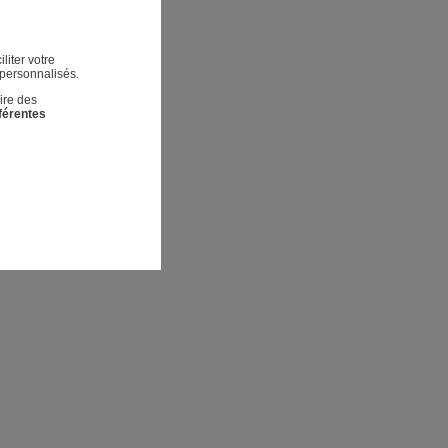
liter votre
 personnalisés.
ire des
fférentes