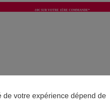
-10€ SUR VOTRE 1ÈRE COMMANDE*
-8€ POUR SON ANNIVERSAIRE AVEC OK+*
é de votre expérience dépend de