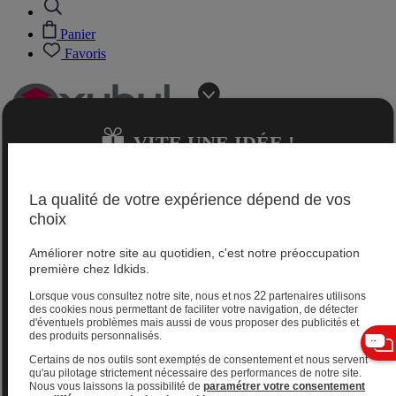
Panier
Favoris
VITE UNE IDÉE !
Jeux 0-2 ans
La qualité de votre expérience dépend de vos
choix
Magasins
Améliorer notre site au quotidien, c'est notre préoccupation
Aide et contact
première chez Idkids.
Livraison gratuite
Retours gratuits sous 60 jours
22
Lorsque vous consultez notre site, nous et nos
partenaires utilisons
Magasins
des cookies nous permettant de faciliter votre navigation, de détecter
d'éventuels problèmes mais aussi de vous proposer des publicités et
Aide et contact
des produits personnalisés.
Livraison gratuite
Retours gratuits sous 60 jours
JE TROUVE
Certains de nos outils sont exemptés de consentement et nous servent
VITE UNE IDÉE !
Jeux 2-4 ans
qu'au pilotage strictement nécessaire des performances de notre site.
Nous vous laissons la possibilité de
paramétrer votre consentement