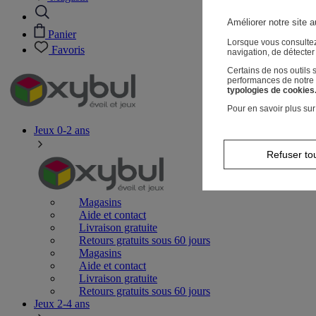
Améliorer notre site a
Panier
Lorsque vous consultez
Favoris
navigation, de détecte
Certains de nos outils
performances de notre s
typologies de cookies
Pour en savoir plus sur
Jeux 0-2 ans
Refuser to
Magasins
Aide et contact
Livraison gratuite
Retours gratuits sous 60 jours
Magasins
Aide et contact
Livraison gratuite
Retours gratuits sous 60 jours
Jeux 2-4 ans