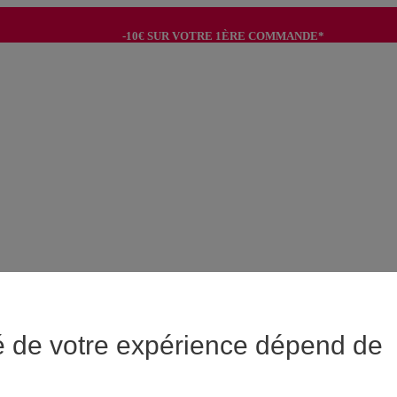
-10€ SUR VOTRE 1ÈRE COMMANDE*
-8€ POUR SON ANNIVERSAIRE AVEC OK+*
é de votre expérience dépend de