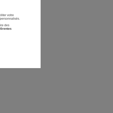
liter votre
 personnalisés.
ire des
fférentes