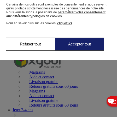
Certains de nos outils sont exemptés de consentement et nous servent
qu'au pilotage strictement nécessaire des performances de notre site.
Panier
Nous vous laissons la possibilité de
paramétrer votre consentement
Favoris
aux différentes typologies de cookies.
Pour en savoir plus sur les cookies,
cliquez ici
.
Refuser tout
Accepter tout
Jeux 0-2 ans
Magasins
Aide et contact
Livraison gratuite
Retours gratuits sous 60 jours
Magasins
Aide et contact
Livraison gratuite
Retours gratuits sous 60 jours
Jeux 2-4 ans