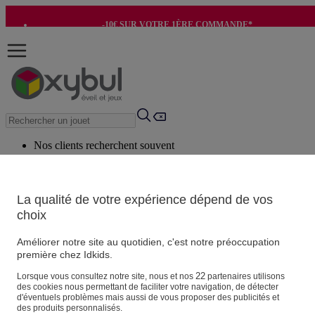
-10€ SUR VOTRE 1ÈRE COMMANDE*
-8€ POUR SON ANNIVERSAIRE AVEC OK+*
Nos clients recherchent souvent
Mots clés suggérés
Conseils suggérés
La qualité de votre expérience dépend de vos
choix
Produits suggérés
Voir tous les produits
Améliorer notre site au quotidien, c'est notre préoccupation
première chez Idkids.
Vos informations personnelles
22
Lorsque vous consultez notre site, nous et nos
partenaires utilisons
des cookies nous permettant de faciliter votre navigation, de détecter
Suivre une commande
d'éventuels problèmes mais aussi de vous proposer des publicités et
Magasin
des produits personnalisés.