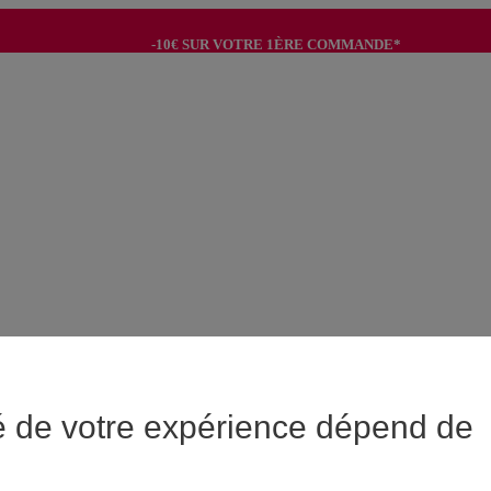
-10€ SUR VOTRE 1ÈRE COMMANDE*
-8€ POUR SON ANNIVERSAIRE AVEC OK+*
é de votre expérience dépend de