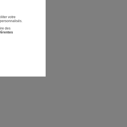
liter votre
 personnalisés.
ire des
fférentes