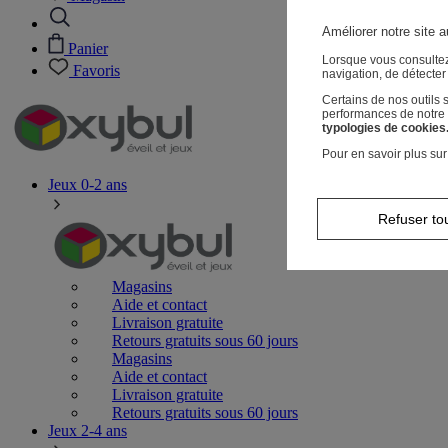
Améliorer notre site a
Panier
Lorsque vous consultez
Favoris
navigation, de détecte
Certains de nos outils
performances de notre s
typologies de cookies
Pour en savoir plus sur
Jeux 0-2 ans
Refuser to
Magasins
Aide et contact
Livraison gratuite
Retours gratuits sous 60 jours
Magasins
Aide et contact
Livraison gratuite
Retours gratuits sous 60 jours
Jeux 2-4 ans