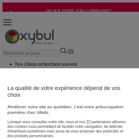
-10€ SUR VOTRE 1ÈRE COMMANDE*
-8€ POUR SON ANNIVERSAIRE AVEC OK+*
Nos clients recherchent souvent
Mots clés suggérés
Conseils suggérés
La qualité de votre expérience dépend de vos
choix
Produits suggérés
Voir tous les produits
Améliorer notre site au quotidien, c'est notre préoccupation
première chez Idkids.
Vos informations personnelles
22
Lorsque vous consultez notre site, nous et nos
partenaires utilisons
des cookies nous permettant de faciliter votre navigation, de détecter
Suivre une commande
d'éventuels problèmes mais aussi de vous proposer des publicités et
Magasin
des produits personnalisés.