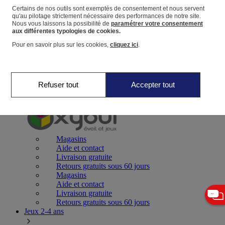
Certains de nos outils sont exemptés de consentement et nous servent
qu'au pilotage strictement nécessaire des performances de notre site.
Panier
Nous vous laissons la possibilité de
paramétrer votre consentement
Favoris
aux différentes typologies de cookies.
Pour en savoir plus sur les cookies,
cliquez ici
.
Refuser tout
Accepter tout
Jeux 0-2 ans
Magasins
Aide et contact
Livraison gratuite
Retours gratuits sous 60 jours
Magasins
Aide et contact
Livraison gratuite
Retours gratuits sous 60 jours
Jeux 2-4 ans