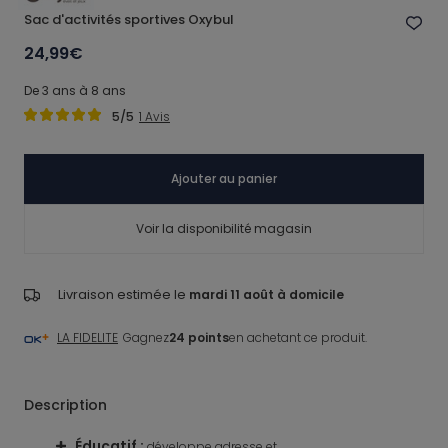
Sac d'activités sportives Oxybul
24,99€
De 3 ans à 8 ans
5
/5
1
Avis
Ajouter au panier
Voir la disponibilité magasin
Livraison estimée le
mardi 11 août à domicile
LA FIDELITE
Gagnez
24 points
en achetant ce produit.
Description
Éducatif
:
Nomade
:
ours
développe adresse et
sac fil