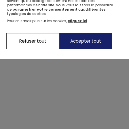
servent qu'au pilotage strictement nécessaire des
performances de notre site. Nous vous laissons la possibilité
de
paramétrer votre consentement
aux différentes
typologies de cookies.
Sac d'activités sportives Oxybul
Pour en savoir plus sur les cookies,
cliquez ici
.
Refuser tout
Accepter tout