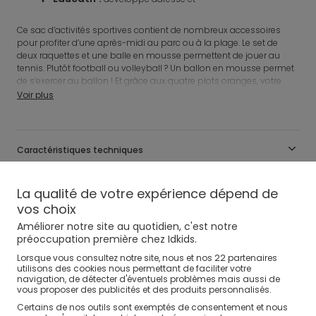
dextérité
transport facile
Ce sac d’activités sportives contient de nombreux accessoires
pour profiter d’une après-midi au parc ou à la plage. Le set de
deux raquettes et une balle en mousse permettent de jouer au
tennis. Plutôt football ou volleyball ? Un ballon en mousse permet
de s’exercer au ballon ! Et grâce aux quatre plots oranges, votre
enfant et ses amis peuvent s’inventer des parcours sportifs ou
Voir plus
simplement délimiter une zone de jeu (balle au prisonnier, 1, 2, 3
soleil). Le petit plus ? Quand la journée est terminée et que tout le
monde s’est bien dépensé, chaque accessoire se range dans le
filet, prêt à l’emploi pour la prochaine fois !
Caractéristiques techniques
ENERGYBUL CRÉATION OXYBUL
Référence
:
0704882_CNG
Avis clients
La qualité de votre expérience dépend de
vos choix
Améliorer notre site au quotidien, c'est notre
Livraison, Échange, Retour
préoccupation première chez Idkids.
22
Lorsque vous consultez notre site, nous et nos
partenaires
utilisons des cookies nous permettant de faciliter votre
Moyens de paiement
navigation, de détecter d'éventuels problèmes mais aussi de
vous proposer des publicités et des produits personnalisés.
Certains de nos outils sont exemptés de consentement et nous