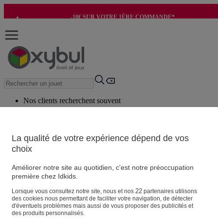
-10€ SUR VOTRE 1ÈRE COMMANDE*
-8€ POUR SON ANNIVERSAIRE AVEC OK+*
Nos clients recherchent souvent
Mots clés suggérés
Conseils suggérés
La qualité de votre expérience dépend de vos
choix
Produits suggérés
Voir tous les produits
Améliorer notre site au quotidien, c'est notre préoccupation
première chez Idkids.
Vos informations personnelles
22
Lorsque vous consultez notre site, nous et nos
partenaires utilisons
des cookies nous permettant de faciliter votre navigation, de détecter
Suivre une commande
d'éventuels problèmes mais aussi de vous proposer des publicités et
Magasin
des produits personnalisés.