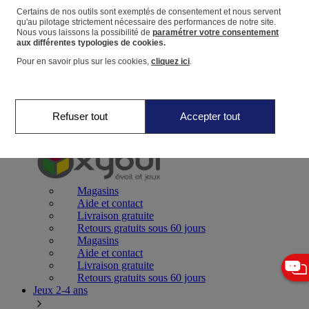
Certains de nos outils sont exemptés de consentement et nous servent
qu'au pilotage strictement nécessaire des performances de notre site.
Panier
Nous vous laissons la possibilité de
paramétrer votre consentement
Favoris
aux différentes typologies de cookies.
Pour en savoir plus sur les cookies,
cliquez ici
.
Refuser tout
Accepter tout
Jeux 0-2 ans
Magasins
Aide et contact
Livraison gratuite
Retours gratuits sous 60 jours
Magasins
Aide et contact
Livraison gratuite
Retours gratuits sous 60 jours
Jeux 2-4 ans