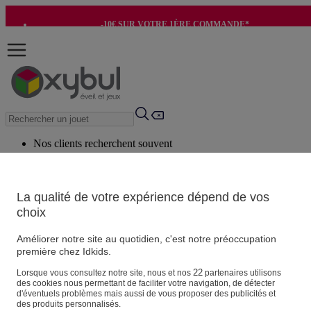
-10€ SUR VOTRE 1ÈRE COMMANDE*
-8€ POUR SON ANNIVERSAIRE AVEC OK+*
Nos clients recherchent souvent
Mots clés suggérés
Conseils suggérés
La qualité de votre expérience dépend de vos
choix
Produits suggérés
Voir tous les produits
Améliorer notre site au quotidien, c'est notre préoccupation
première chez Idkids.
Vos informations personnelles
22
Lorsque vous consultez notre site, nous et nos
partenaires utilisons
des cookies nous permettant de faciliter votre navigation, de détecter
Suivre une commande
d'éventuels problèmes mais aussi de vous proposer des publicités et
Magasin
des produits personnalisés.