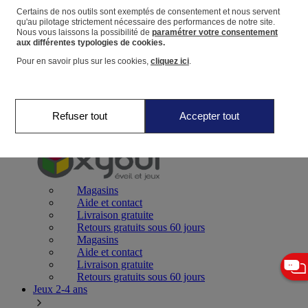
Certains de nos outils sont exemptés de consentement et nous servent
qu'au pilotage strictement nécessaire des performances de notre site.
Panier
Nous vous laissons la possibilité de
paramétrer votre consentement
Favoris
aux différentes typologies de cookies.
Pour en savoir plus sur les cookies,
cliquez ici
.
Refuser tout
Accepter tout
Jeux 0-2 ans
Magasins
Aide et contact
Livraison gratuite
Retours gratuits sous 60 jours
Magasins
Aide et contact
Livraison gratuite
Retours gratuits sous 60 jours
Jeux 2-4 ans