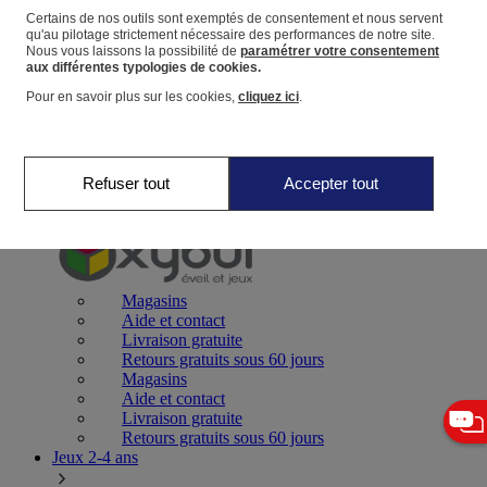
Certains de nos outils sont exemptés de consentement et nous servent
qu'au pilotage strictement nécessaire des performances de notre site.
Panier
Nous vous laissons la possibilité de
paramétrer votre consentement
Favoris
aux différentes typologies de cookies.
Pour en savoir plus sur les cookies,
cliquez ici
.
Refuser tout
Accepter tout
Jeux 0-2 ans
Magasins
Aide et contact
Livraison gratuite
Retours gratuits sous 60 jours
Magasins
Aide et contact
Livraison gratuite
Retours gratuits sous 60 jours
Jeux 2-4 ans