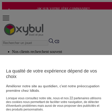
-10€ SUR VOTRE 1ÈRE COMMANDE*
-8€ POUR SON ANNIVERSAIRE AVEC OK+*
Nos clients recherchent souvent
Mots clés suggérés
Conseils suggérés
La qualité de votre expérience dépend de vos
choix
Produits suggérés
Voir tous les produits
Améliorer notre site au quotidien, c'est notre préoccupation
première chez Idkids.
Vos informations personnelles
22
Lorsque vous consultez notre site, nous et nos
partenaires utilisons
des cookies nous permettant de faciliter votre navigation, de détecter
Suivre une commande
d'éventuels problèmes mais aussi de vous proposer des publicités et
Magasin
des produits personnalisés.