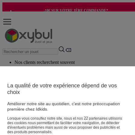
-10€ SUR VOTRE 1ÈRE COMMANDE*
-8€ POUR SON ANNIVERSAIRE AVEC OK+*
Nos clients recherchent souvent
Mots clés suggérés
Conseils suggérés
La qualité de votre expérience dépend de vos
choix
Produits suggérés
Voir tous les produits
Améliorer notre site au quotidien, c'est notre préoccupation
première chez Idkids.
Vos informations personnelles
22
Lorsque vous consultez notre site, nous et nos
partenaires utilisons
des cookies nous permettant de faciliter votre navigation, de détecter
Suivre une commande
d'éventuels problèmes mais aussi de vous proposer des publicités et
Magasin
des produits personnalisés.