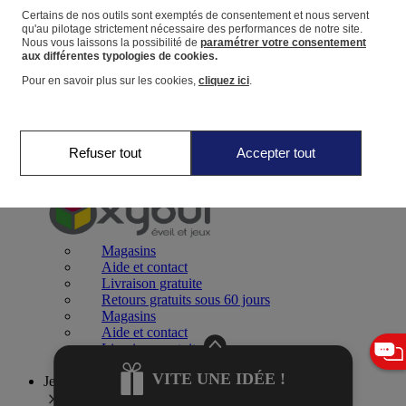
Certains de nos outils sont exemptés de consentement et nous servent
qu'au pilotage strictement nécessaire des performances de notre site.
Panier
Nous vous laissons la possibilité de
paramétrer votre consentement
Favoris
aux différentes typologies de cookies.
Pour en savoir plus sur les cookies,
cliquez ici
.
Refuser tout
Accepter tout
Jeux 0-2 ans
Magasins
Aide et contact
Livraison gratuite
Retours gratuits sous 60 jours
Magasins
Aide et contact
Livraison gratuite
Retours gratuits sous 60 jours
VITE UNE IDÉE !
Jeux 2-4 ans