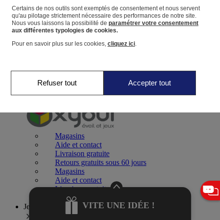
Certains de nos outils sont exemptés de consentement et nous servent
qu'au pilotage strictement nécessaire des performances de notre site.
Panier
Nous vous laissons la possibilité de
paramétrer votre consentement
Favoris
aux différentes typologies de cookies.
Pour en savoir plus sur les cookies,
cliquez ici
.
Refuser tout
Accepter tout
Jeux 0-2 ans
Magasins
Aide et contact
Livraison gratuite
Retours gratuits sous 60 jours
Magasins
Aide et contact
Livraison gratuite
Retours gratuits sous 60 jours
VITE UNE IDÉE !
Jeux 2-4 ans