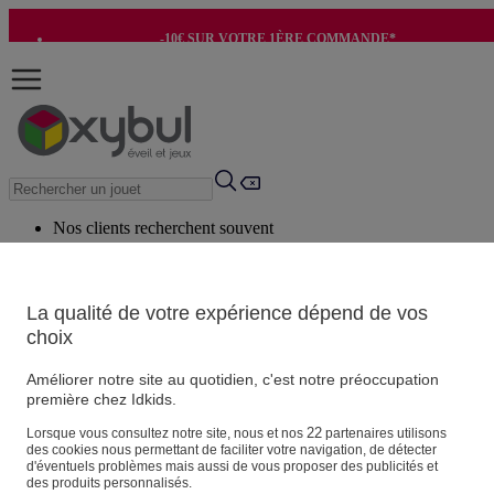
-10€ SUR VOTRE 1ÈRE COMMANDE*
-8€ POUR SON ANNIVERSAIRE AVEC OK+*
Nos clients recherchent souvent
Mots clés suggérés
Conseils suggérés
La qualité de votre expérience dépend de vos
choix
Produits suggérés
Voir tous les produits
Améliorer notre site au quotidien, c'est notre préoccupation
première chez Idkids.
Vos informations personnelles
22
Lorsque vous consultez notre site, nous et nos
partenaires utilisons
des cookies nous permettant de faciliter votre navigation, de détecter
Suivre une commande
d'éventuels problèmes mais aussi de vous proposer des publicités et
Magasin
des produits personnalisés.